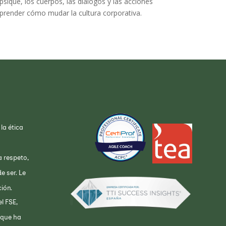
psique, los cuerpos, las diálogos y las acciones
prender cómo mudar la cultura corporativa.
la ética
a respeto,
e ser. Le
ión.
l FSE,
a que ha