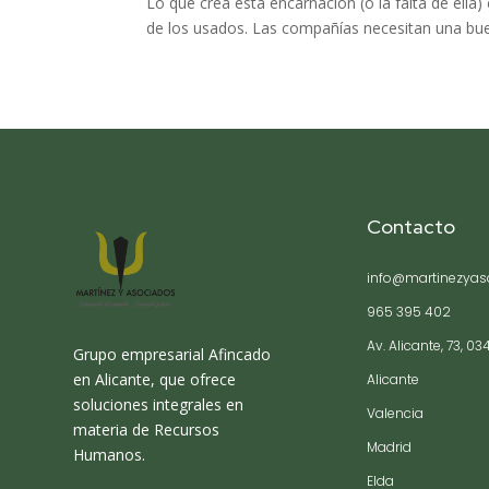
Lo que crea esta encarnación (o la falta de ella)
de los usados. Las compañías necesitan una bue
Contacto
info@martinezyas
965 395 402
Av. Alicante, 73, 03
Grupo empresarial Afincado
en Alicante, que ofrece
Alicante
soluciones integrales en
Valencia
materia de Recursos
Madrid
Humanos.
Elda