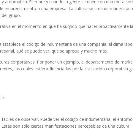
al y automática. Siempre y cuando la gente se unen con una meta com
o de emprendimiento o una empresa. La cultura se crea de manera au
 del grupo.
orativa en el momento en que ha surgido que hacer proactivamente la 
a establece el código de indumentaria de una compañía, el clima labora
esarial, qué se puede ver, qué se aprecia y mucho más.
uras corporativas. Por poner un ejemplo, el departamento de market
rentes, las cuales están influenciadas por la civilización corporativa
.
le.
 fáciles de observar. Puede ver el código de indumentaria, el entorno l
ón. Estas son solo ciertas manifestaciones perceptibles de una cultura.